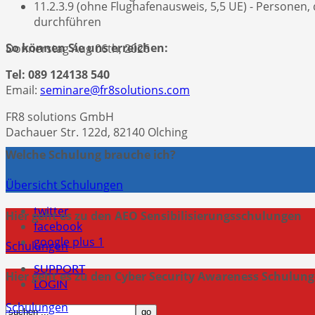
11.2.3.9 (ohne Flughafenausweis, 5,5 UE) - Personen,
durchführen
So können Sie uns erreichen:
Donnerstag Aug 06th, 2026
Tel: 089 124138 540
Email:
seminare@fr8solutions.com
FR8 solutions GmbH
Dachauer Str. 122d, 82140 Olching
Welche Schulung brauche ich?
Übersicht Schulungen
twitter
Hier geht es zu den AEO Sensibilisierungsschulungen
facebook
google plus 1
Schulungen
SUPPORT
Hier geht es zu den Cyber Security Awareness Schulun
LOGIN
Schulungen