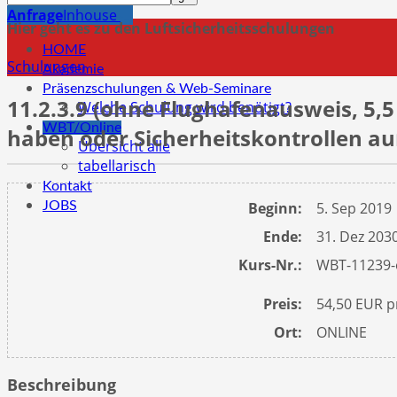
Anfrage
Inhouse
Hier geht es zu den Luftsicherheitsschulungen
HOME
Schulungen
Akademie
Präsenzschulungen & Web-Seminare
11.2.3.9 (ohne Flughafenausweis, 5,5
Welche Schulung wird benötigt?
WBT/Online
haben oder Sicherheitskontrollen a
Übersicht alle
tabellarisch
Kontakt
JOBS
Beginn:
5. Sep 2019
Ende:
31. Dez 203
Kurs-Nr.:
WBT-11239-
Preis:
54,50 EUR pr
Ort:
ONLINE
Beschreibung