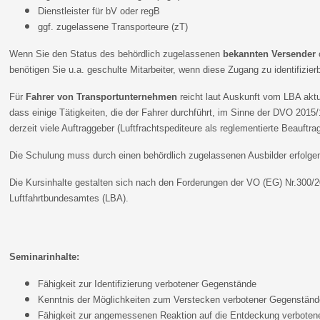
Dienstleister für bV oder regB
ggf. zugelassene Transporteure (zT)
Wenn Sie den Status des behördlich zugelassenen
bekannten Versender
benötigen Sie u.a. geschulte Mitarbeiter, wenn diese Zugang zu identifizier
Für
Fahrer von Transportunternehmen
reicht laut Auskunft vom LBA aktue
dass einige Tätigkeiten, die der Fahrer durchführt, im Sinne der DVO 2015/1
derzeit viele Auftraggeber (Luftfrachtspediteure als reglementierte Beauftr
Die Schulung muss durch einen behördlich zugelassenen Ausbilder erfo
Die Kursinhalte gestalten sich nach den Forderungen der VO (EG) Nr.300/
Luftfahrtbundesamtes (LBA).
Seminarinhalte:
Fähigkeit zur Identifizierung verbotener Gegenstände
Kenntnis der Möglichkeiten zum Verstecken verbotener Gegenständ
Fähigkeit zur angemessenen Reaktion auf die Entdeckung verbote