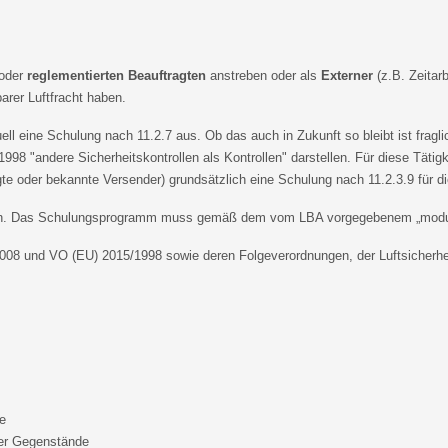
oder
reglementierten Beauftragten
anstreben oder als
Externer
(z.B. Zeitar
barer Luftfracht haben.
ll eine Schulung nach 11.2.7 aus. Ob das auch in Zukunft so bleibt ist fragl
998 "andere Sicherheitskontrollen als Kontrollen" darstellen. Für diese Tätigk
agte oder bekannte Versender) grundsätzlich eine Schulung nach 11.2.3.9 für di
lgen. Das Schulungsprogramm muss gemäß dem vom LBA vorgegebenem „modula
2008 und VO (EU) 2015/1998 sowie deren Folgeverordnungen, der Luftsicherh
e
ner Gegenstände