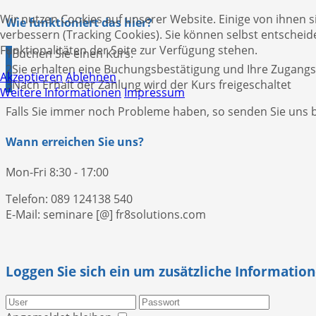
Wir nutzen Cookies auf unserer Website. Einige von ihnen s
Wie funktioniert das hier?
verbessern (Tracking Cookies). Sie können selbst entscheid
Funktionalitäten der Seite zur Verfügung stehen.
1
Buchen Sie einen Kurs.
2
Sie erhalten eine Buchungsbestätigung und Ihre Zugangs
Akzeptieren
Ablehnen
3
Nach Erhalt der Zahlung wird der Kurs freigeschaltet
Weitere Informationen
Impressum
Falls Sie immer noch Probleme haben, so senden Sie uns bi
Wann erreichen Sie uns?
Mon-Fri 8:30 - 17:00
Telefon: 089 124138 540
E-Mail: seminare [@] fr8solutions.com
Loggen Sie sich ein um zusätzliche Information