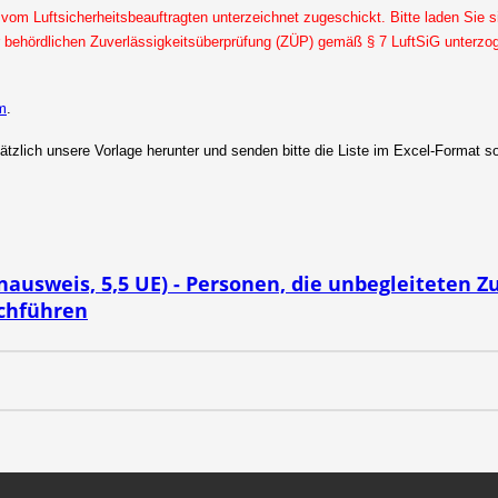
vom Luftsicherheitsbeauftragten unterzeichnet zugeschickt. Bitte laden Sie 
ehördlichen Zuverlässigkeitsüberprüfung (ZÜP) gemäß § 7 LuftSiG unterzoge
m
.
tzlich unsere Vorlage herunter und senden bitte die Liste im Excel-Format so
nausweis, 5,5 UE) - Personen, die unbegleiteten Z
rchführen