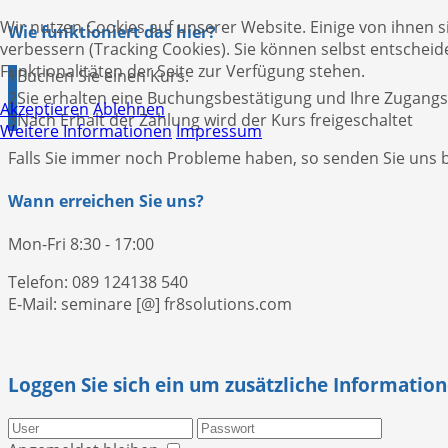
Wir nutzen Cookies auf unserer Website. Einige von ihnen s
Wie funktioniert das hier?
verbessern (Tracking Cookies). Sie können selbst entscheid
Funktionalitäten der Seite zur Verfügung stehen.
1
Buchen Sie einen Kurs.
2
Sie erhalten eine Buchungsbestätigung und Ihre Zugangs
Akzeptieren
Ablehnen
3
Nach Erhalt der Zahlung wird der Kurs freigeschaltet
Weitere Informationen
Impressum
Falls Sie immer noch Probleme haben, so senden Sie uns bi
Wann erreichen Sie uns?
Mon-Fri 8:30 - 17:00
Telefon: 089 124138 540
E-Mail: seminare [@] fr8solutions.com
Loggen Sie sich ein um zusätzliche Information