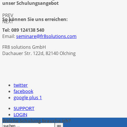
unser Schulungsangebot
PREV
So können Sie uns erreichen:
NEXT
Tel: 089 124138 540
Email:
seminare@fr8solutions.com
FR8 solutions GmbH
Dachauer Str. 122d, 82140 Olching
twitter
facebook
google plus 1
SUPPORT
LOGIN
Welche Schulung brauche ich?