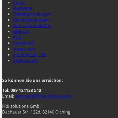
Home
Akademie
Präsenzschulungen
Onlineschulungen
Sammelanmeldung
Sitemap
AGB
Download
Impressum
Verifizierung LBA
Datenschutz
So können Sie uns erreichen:
Tel: 089 124138 540
Email:
seminare@fr8solutions.com
FR8 solutions GmbH
Dachauer Str. 122d, 82140 Olching